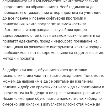
осъзнаването на възможностите, които технологиите
предоставят на образованието. Необходимостта да
преподават от разстояние отвори достъпа на учителите
до все повече и повече софтуерни програми и
приложения, които предлагат възможности за
обогатяване и надграждане на учебния процес.
Едновременно с това, тези възможности не винаги се
прилагат адекватно, поради недоброто познаване на
потенциала на различните инструменти, както и поради
необходимостта от осъвременяване на педогогическите
методи и похвати.
За добро или лошо, обучението чрез дигитални
технологии става част от нашето ежедневие. Това, което
можем да направим е да се опитаме да извлечем
ползите и добрите практики от него и да ги превърнем в
предимства за бъдещото ни професионално развитие.
Независимо дали обучението е присъствено, хибридно,
смесено или онлайн, виртуалната класна стая може да