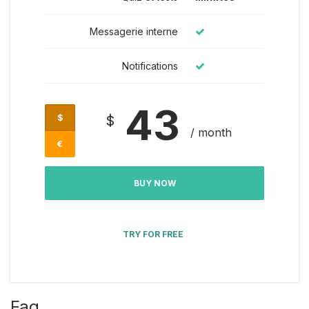
Messagerie interne
Notifications
43
$
$
/ month
€
BUY NOW
TRY FOR FREE
Faq