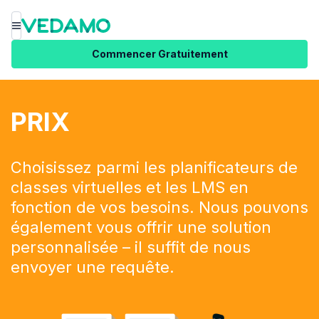
Menu
Commencer Gratuitement
PRIX
Choisissez parmi les planificateurs de
classes virtuelles et les LMS en
fonction de vos besoins. Nous pouvons
également vous offrir une solution
personnalisée – il suffit de nous
envoyer une requête.