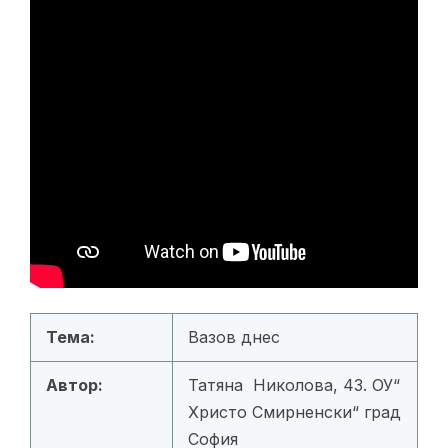
Тема:
Вазов днес
Автор:
Татяна Николова, 43. ОУ“
Христо Смирненски“ град
София