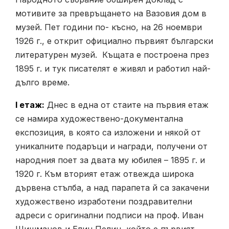
мотивите за превръщането на Вазовия дом в
музей. Пет години по- късно, на 26 ноември
1926 г., е открит официално първият български
литературен музей. Къщата е построена през
1895 г. и тук писателят е живял и работил най-
дълго време.
I етаж:
Днес в една от стаите на първия етаж
се намира художествено-документална
експозиция, в която са изложени и някой от
уникалните подаръци и награди, получени от
народния поет за двата му юбилея – 1895 г. и
1920 г. Към вторият етаж отвежда широка
дървена стълба, а над парапета й са закачени
художествено изработени поздравителни
адреси с оригинални подписи на проф. Иван