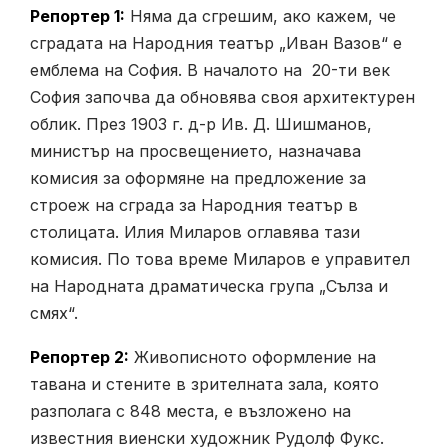
Репортер 1:
Няма да сгрешим, ако кажем, че
сградата на Народния театър „Иван Вазов“ е
емблема на София. В началото на 20-ти век
София започва да обновява своя архитектурен
облик. През 1903 г. д-р Ив. Д. Шишманов,
министър на просвещението, назначава
комисия за оформяне на предложение за
строеж на сграда за Народния театър в
столицата. Илия Миларов оглавява тази
комисия. По това време Миларов е управител
на Народната драматическа група „Сълза и
смях“.
Репортер 2:
Живописното оформление на
тавана и стените в зрителната зала, която
разполага с 848 места, е възложено на
известния виенски художник Рудолф Фукс.