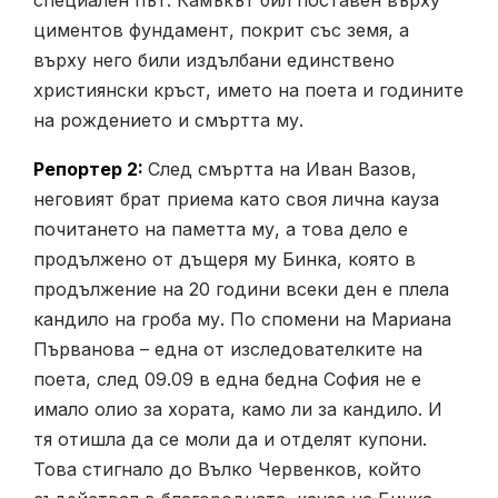
специален път. Камъкът бил поставен върху
циментов фундамент, покрит със земя, а
върху него били издълбани единствено
християнски кръст, името на поета и годините
на рождението и смъртта му.
Репортер 2:
След смъртта на Иван Вазов,
неговият брат приема като своя лична кауза
почитането на паметта му, а това дело е
продължено от дъщеря му Бинка, която в
продължение на 20 години всеки ден е плела
кандило на гроба му. По спомени на Мариана
Първанова – една от изследователките на
поета, след 09.09 в една бедна София не е
имало олио за хората, камо ли за кандило. И
тя отишла да се моли да и отделят купони.
Това стигнало до Вълко Червенков, който