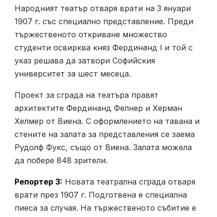
Народният театър отваря врати на 3 януари
1907 г. със специално представление. Преди
тържественото откриване множество
студенти освирква княз Фердинанд I и той с
указ решава да затвори Софийския
университет за шест месеца.
Проект за сграда на театъра правят
архитектите Фердинанд Фелнер и Херман
Хелмер от Виена. С оформлението на тавана и
стените на залата за представления се заема
Рудолф Фукс, също от Виена. Залата можела
да побере 848 зрители.
Репортер 3:
Новата театрална сграда отваря
врати през 1907 г. Подготвена е специална
пиеса за случая. На тържественото събитие е