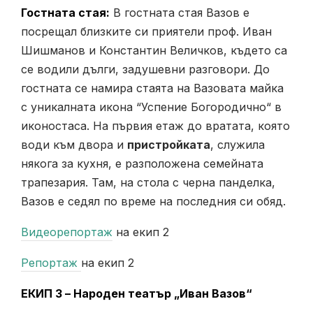
Гостната стая
:
В гостната стая Вазов е
посрещал близките си приятели проф. Иван
Шишманов и Константин Величков, където са
се водили дълги, задушевни разговори. До
гостната се намира стаята на Вазовата майка
с уникалната икона “Успение Богородично“ в
иконостаса. На първия етаж до вратата, която
води към двора и
пристройката
, служила
някога за кухня, е разположена семейната
трапезария. Там, на стола с черна панделка,
Вазов е седял по време на последния си обяд.
Видеорепортаж
на екип 2
Репортаж
на екип 2
ЕКИП 3 – Народен театър „Иван Вазов“