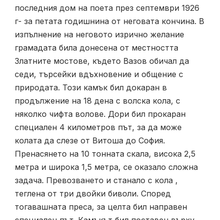
последния дом на поета през септември 1926
г- за петата годишнина от неговата кончина. В
изпълнение на неговото изрично желание
грамадата била донесена от местността
Златните мостове, където Вазов обичал да
седи, търсейки вдъхновение и общение с
природата. Този камък бил докаран в
продължение на 18 дена с волска кола, с
няколко чифта волове. Дори бил прокаран
специален 4 километров път, за да може
колата да слезе от Витоша до София.
Пренасянето на 10 тонната скала, висока 2,5
метра и широка 1,5 метра, се оказало сложна
задача. Превозването и станало с кола ,
теглена от три двойки биволи. Според
тогавашната преса, за целта бил направен