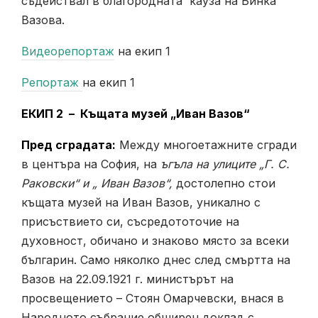
съдействал в благородната кауза на Бинка
Вазова.
Видеорепортаж
на екип 1
Репортаж
на екип 1
ЕКИП 2 –
Къщата музей „Иван Вазов“
Пред сградата:
Между многоетажните сгради
в центъра на София, на
ъгъла на улиците „Г. С.
Раковски“ и „ Иван Вазов“,
достолепно стои
къщата музей на Иван Вазов, уникално с
присъствието си, съсредототочие на
духовност, обичано и знаково място за всеки
българин. Само няколко днес след смъртта на
Вазов на 22.09.1921 г. министърът на
просвещението – Стоян Омарчевски, внася в
Народното събрание обширен доклад с