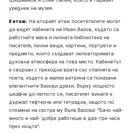
Шишманов и Елин Пелин, който е първият
уредник на музея.
II етаж:
На вторият етаж посетителите могат
да видят кабинета на Иван Вазов, където са
работната маса и личната библиотека на
писателя, лични вещи, картини, портрети и
предмети, които създават неповторимата
духовна атмосфера на това място. Кабинетът
е свързан с преходна врата със спалнята на
поета, където в малка витрина са показани
елегантните Вазови дрехи. Върху нощното
шкафче до леглото си, писателят винаги е
държал тефтерче или тетрадка, защото по
спомени на сестра му Въла Вазова: “Бачо най-
много и най- добре работеше в два-три часа
през нощта“.