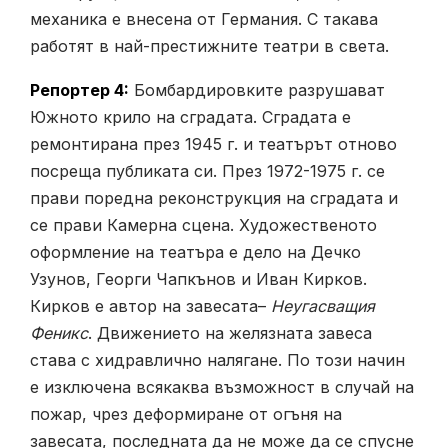
механика е внесена от Германия. С такава
работят в най-престижните театри в света.
Репортер 4:
Бомбардировките разрушават
Южното крило на сградата. Сградата е
ремонтирана през 1945 г. и театърът отново
посреща публиката си. През 1972-1975 г. се
прави поредна реконструкция на сградата и
се прави Камерна сцена. Художественото
оформление на театъра е дело на Дечко
Узунов, Георги Чапкънов и Иван Кирков.
Кирков е автор на завесата–
Неугасващия
Феникс
. Движението на желязната завеса
става с хидравлично налягане. По този начин
е изключена всякаква възможност в случай на
пожар, чрез деформиране от огъня на
завесата, последната да не може да се спусне