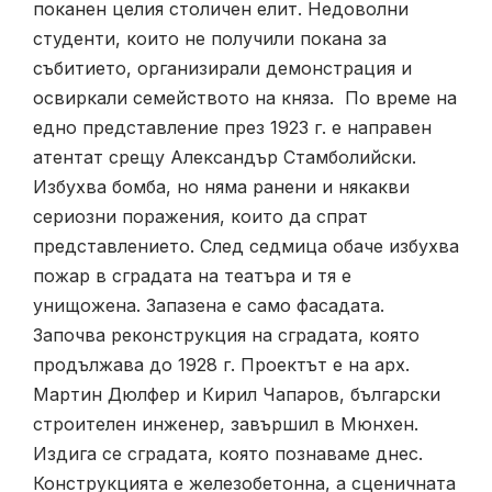
поканен целия столичен елит. Недоволни
студенти, които не получили покана за
събитието, организирали демонстрация и
освиркали семейството на княза. По време на
едно представление през 1923 г. е направен
атентат срещу Александър Стамболийски.
Избухва бомба, но няма ранени и някакви
сериозни поражения, които да спрат
представлението. След седмица обаче избухва
пожар в сградата на театъра и тя е
унищожена. Запазена е само фасадата.
Започва реконструкция на сградата, която
продължава до 1928 г. Проектът е на арх.
Мартин Дюлфер и Кирил Чапаров, български
строителен инженер, завършил в Мюнхен.
Издига се сградата, която познаваме днес.
Конструкцията е железобетонна, а сценичната