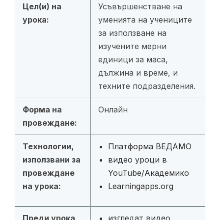
Цел(и) на
Усъвършенстване на
урока:
уменията на учениците
за използване на
изучените мерни
единици за маса,
дължина и време, и
техните подразделения.
Форма на
Онлайн
провеждане:
Технологии,
Платформа ВЕДАМО
използвани за
видео уроци в
провеждане
YouTube/Академико
на урока:
Learningapps.org
Преди урока
изгледат видео