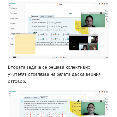
Втората задача се решава колективно,
учителят отбелязва на бялата дъска верния
отговор.