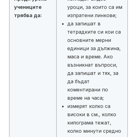
учениците
уроци, за които са им
трябва да:
изпратени линкове;
да запишат в
тетрадките си кои са
основните мерни
единици за дължина,
маса и време. Ако
възникнат въпроси,
да запишат и тях, за
да бъдат
коментирани по
време на часа;
измерят колко са
високи в см., колко
килограма тежат,
колко минути средно