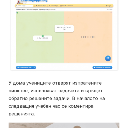
У дома учениците отварят изпратените
линкове, изпълняват задачата и връщат
обратно решените задачи. В началото на
следващия учебен час се коментира
решенията.